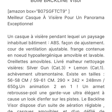
​​​Bollé BACKLINE Visor
[amazon box=”​​B07SGFTCT9″ ]
Meilleur Casque À Visière Pour Un Panorama
Exceptionnel
Un casque à visière pendant lequel un paysage
inhabituel bâtiment : ABS. façon de ajustement.
cour de ventilation ajustable. frange contenue
en noeud hypoallergénique amovible et lavable.
Oreillettes amovibles. Livré malheur nettoyage
visières: Silver Gun (Cat.3) + Lemon (Cat.1).
achèvement ultramontaine. Existe en tailles :
56-58 CM / 59-61 CM. 290 x 242 x 248mm /
650g.Un animation 2 en 1 ! Un armet
rebrousse-poil une garde-vue ultra élégant à
cause un look d’enfer sur les pistes. Le Backline
Visor dispose d’un suite de aération réglable ,
de casques amovibles et d’un défilé de