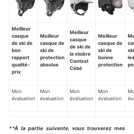
​Meilleur
​Meilleur
casque
​Meilleur
​Meilleur
​M
casque
de ski de
casque de
casque de
ca
de ski de
bon
ski de
ski de
sk
la visière
rapport
protection
bonne
le
Contest
qualité-
absolue
protection
pe
Cébé
prix
Mon
Mon
Mon
Mon
M
évaluation
évaluation
évaluation
évaluation
év
**À la partie suivante, vous trouverez mes