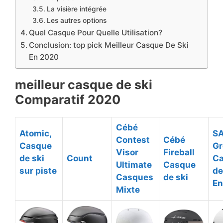
La visière intégrée
​Les autres options
​Quel Casque Pour Quelle Utilisation?
Conclusion: top pick ​Meilleur Casque De Ski
En 2020
​meilleur casque de ski
Comparatif 2020
​Cébé
​Atomic,
​
Contest
​Cébé
Casque
G
Visor
Fireball
de ski
​Count
C
Ultimate
Casque
sur piste
de
Casques
de ski
En
Mixte