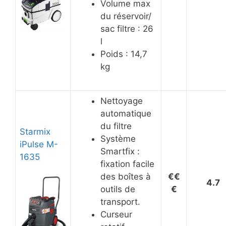
Volume max
du réservoir/
sac filtre : 26
l
Poids : 14,7
kg
Nettoyage
automatique
du filtre
Starmix
Système
iPulse M-
Smartfix :
1635
fixation facile
des boîtes à
€€
4.7
outils de
€
transport.
Curseur