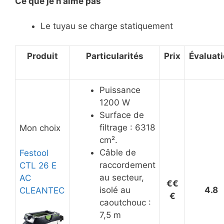
Ce
que je n’aime pas
Le tuyau se charge statiquement
Produit
Particularités
Prix
Évaluat
Puissance
1200 W
Surface de
filtrage : 6318
Mon choix
cm².
Câble de
Festool
raccordement
CTL 26 E
au secteur,
AC
€€
isolé au
4.8
CLEANTEC
€
caoutchouc :
7,5 m