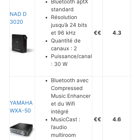
Bluetooth aptX
standard
NAD D
Résolution
3020
jusqu’à 24 bits
et 96 kHz
€
€
4.3
Quantité de
canaux : 2
Puissance/canal
: 30 W
Bluetooth avec
Compressed
Music Enhancer
YAMAHA
et du Wifi
WXA-50
intégré
MusicCast :
€
€
4.6
l’audio
multiroom