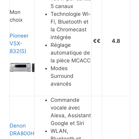
5 canaux
Mon
Technologie Wi-
choix
Fi, Bluetooth et
la Chromecast
Pioneer
intégrée
€€
4.8
VSX-
Réglage
832(S)
automatique de
la pièce MCACC
Modes
Surround
avancés
Commande
vocale avec
Alexa, Assistant
Google et Siri
Denon
WLAN,
DRA800H
Bluetooth et