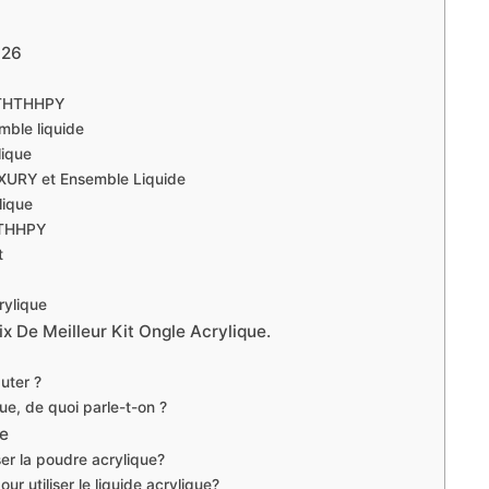
026
PTHTHHPY
mble liquide
lique
XURY et Ensemble Liquide
lique
HTHHPY
t
rylique
x De Meilleur Kit Ongle Acrylique.
uter ?
ue, de quoi parle-t-on ?
ue
iser la poudre acrylique?
ur utiliser le liquide acrylique?