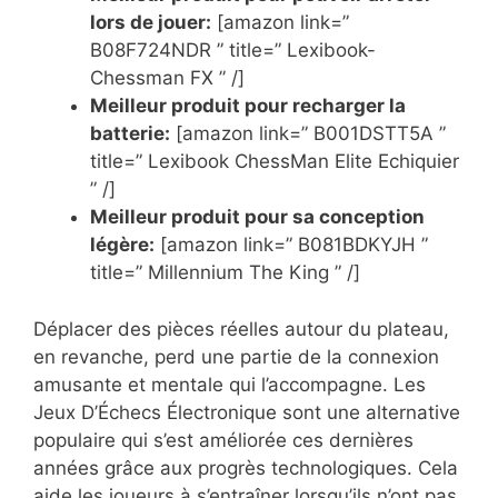
lors de jouer:
[amazon link=”
B08F724NDR ” title=” Lexibook-
Chessman FX ” /]
Meilleur produit pour recharger la
batterie:
[amazon link=” B001DSTT5A ”
title=” Lexibook ChessMan Elite Echiquier
” /]
Meilleur produit pour sa conception
légère:
[amazon link=” B081BDKYJH ”
title=” Millennium The King ” /]
Déplacer des pièces réelles autour du plateau,
en revanche, perd une partie de la connexion
amusante et mentale qui l’accompagne. Les
Jeux D’Échecs Électronique sont une alternative
populaire qui s’est améliorée ces dernières
années grâce aux progrès technologiques. Cela
aide les joueurs à s’entraîner lorsqu’ils n’ont pas