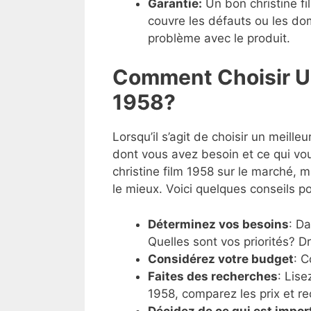
Garantie:
Un bon christine fi
couvre les défauts ou les dom
problème avec le produit.
Comment Choisir Un
1958?
Lorsqu’il s’agit de choisir un meille
dont vous avez besoin et ce qui vo
christine film 1958 sur le marché, ma
le mieux. Voici quelques conseils po
Déterminez vos besoins
: D
Quelles sont vos priorités? D
Considérez votre budget
: 
Faites des recherches
: Lise
1958, comparez les prix et r
Décidez de ce qui est impor