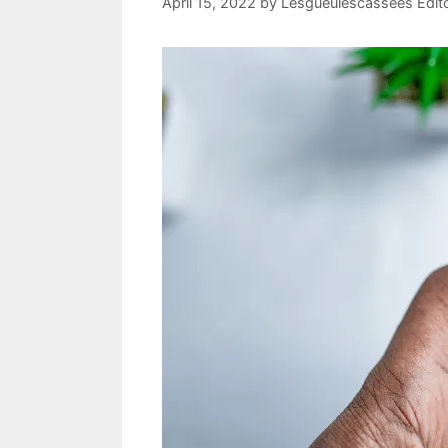
April 15, 2022
by
Lesgueulescassees Edit