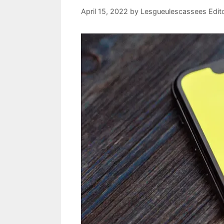
April 15, 2022
by
Lesgueulescassees Edit